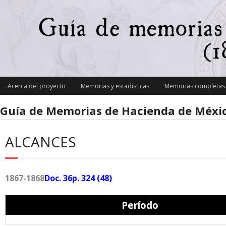
Skip
to
content
Acerca del proyecto
Memorias y estadísticas
Memorias completas y
Guía de Memorias de Hacienda de Méxic
ALCANCES
1867-1868
Doc. 36p. 324
(48)
Período