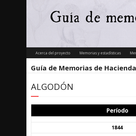
Skip
to
content
Acerca del proyecto
Memorias y estadísticas
Mem
Guía de Memorias de Hacienda
ALGODÓN
Período
1844