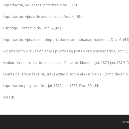
Importación, Aduanas Fronterizas, Doc. 3, (
61
)
Importación, Ajuste de derechos de, Doc. 4, (
61
)
Cabotaje, Comercio de, Doc. 5, (
61
)
Importación, Ajuste en las importaciones por aduanas marítimas, Doc. 6, (
61
)
Exportación y circulación en los puertos de plata y oro amonedados, Doc. 7, 
Acuñación e introducción de metales Casas de Moneda, jul. 1874-jun. 1879, Do
Cuenta del erario federal, Breve estudio sobre el erario en el último decenio, j
Importación y exportación, jul. 1872-jun. 1875, Doc. 89, (
61
)
[/read]
Them