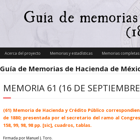
Skip
to
content
Acerca del proyecto
Memorias y estadísticas
Memorias completas y
Guía de Memorias de Hacienda de Méxic
MEMORIA 61 (16 DE SEPTIEMBRE
(61) Memoria de Hacienda y Crédito Público correspondient
de 1880; presentada por el secretario del ramo al Congreso
158, 99, 98, 98 pp. [sic], cuadros, tablas.
Firmada por Manuel J. Toro.