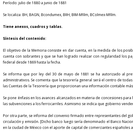
Período: julio de 1880 a junio de 1881
Se localiza:
BH
,
BAGN
,
Bcondumex
,
BIIH
,
BIM-Mfilm
,
BColmex-Mfilm
.
Tiene anexos, cuadros y tablas.
Síntesis del contenido:
El objetivo de la Memoria consiste en dar cuenta, en la medida de los posible
cuenta con sobrantes y que se han logrado realizar con regularidad los pagos
federal desde 1869 hasta la fecha.
Se informa que por ley del 30 de mayo de 1881 se ha autorizado al pres
administrativos. Se comenta que la tesorería general será el centro de toda
las Cuentas de la Tesorería que proporcionan una información contable más 
Se pone énfasis en los avances alcanzados en materia de concesiones para l
las subvenciones a los ferrocarriles. Asimismo se indica que gobierno vender
Por otra parte, se informa del convenio firmado entre representantes del g
circulación y emisión. [Dicho banco luego sería denominado el Banco Nacio
en la ciudad de México con el aporte de capital de comerciantes españoles a