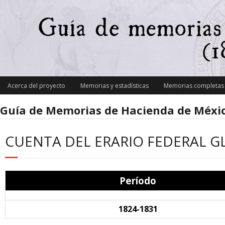
Skip
to
content
Acerca del proyecto
Memorias y estadísticas
Memorias completas y
Guía de Memorias de Hacienda de Méxic
CUENTA DEL ERARIO FEDERAL 
Período
1824-1831