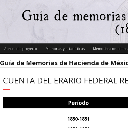
Skip
to
content
Acerca del proyecto
Memorias y estadísticas
Memorias completas y
Guía de Memorias de Hacienda de Méxic
CUENTA DEL ERARIO FEDERAL R
Período
1850-1851