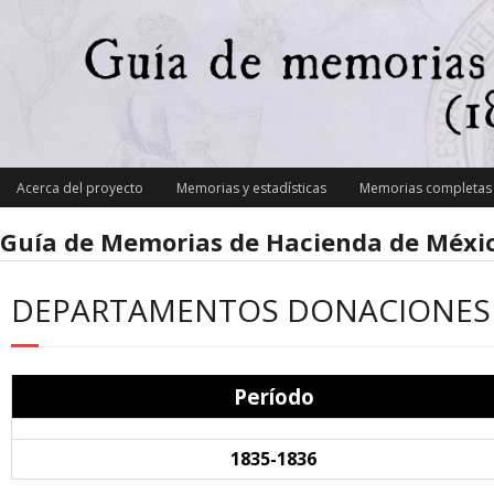
Skip
to
content
Acerca del proyecto
Memorias y estadísticas
Memorias completas y
Guía de Memorias de Hacienda de Méxic
DEPARTAMENTOS DONACIONES
Período
1835-1836