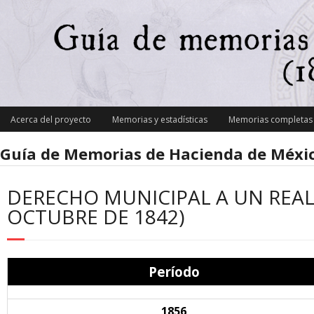
Skip
to
content
Acerca del proyecto
Memorias y estadísticas
Memorias completas y
Guía de Memorias de Hacienda de Méxic
DERECHO MUNICIPAL A UN REAL 
OCTUBRE DE 1842)
Período
1856