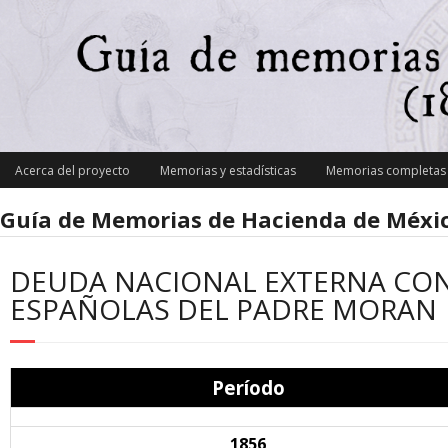
Skip
to
content
Acerca del proyecto
Memorias y estadísticas
Memorias completas y
Guía de Memorias de Hacienda de Méxic
DEUDA NACIONAL EXTERNA CON
ESPAÑOLAS DEL PADRE MORAN
Período
1856