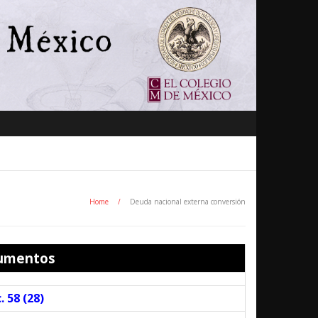
Home
/
Deuda nacional externa conversión
umentos
. 58 (
28
)