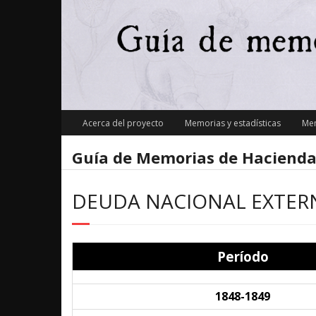
Skip
to
content
Acerca del proyecto
Memorias y estadísticas
Mem
Guía de Memorias de Hacienda
DEUDA NACIONAL EXTER
Período
1848-1849