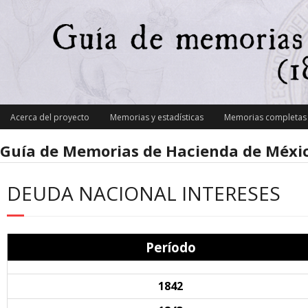
Skip
to
content
Acerca del proyecto
Memorias y estadísticas
Memorias completas y
Guía de Memorias de Hacienda de Méxic
DEUDA NACIONAL INTERESES
Período
1842