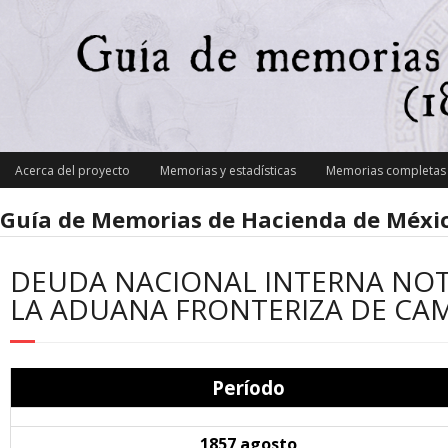
Skip
to
content
Acerca del proyecto
Memorias y estadísticas
Memorias completas y
Guía de Memorias de Hacienda de Méxic
DEUDA NACIONAL INTERNA NOT
LA ADUANA FRONTERIZA DE C
Período
1857 agosto