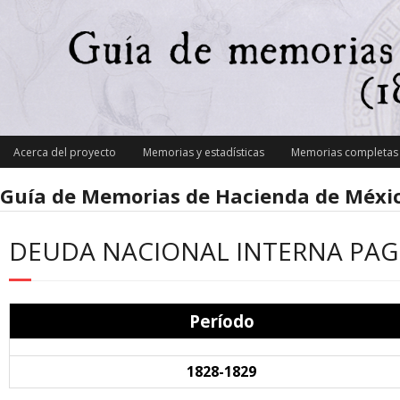
Skip
to
content
Acerca del proyecto
Memorias y estadísticas
Memorias completas y
Guía de Memorias de Hacienda de Méxic
DEUDA NACIONAL INTERNA PAG
Período
1828-1829