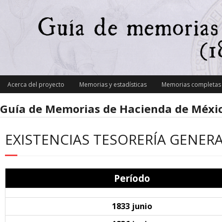
Skip
to
content
Acerca del proyecto
Memorias y estadísticas
Memorias completas y
Guía de Memorias de Hacienda de Méxic
EXISTENCIAS TESORERÍA GENERA
Período
1833 junio