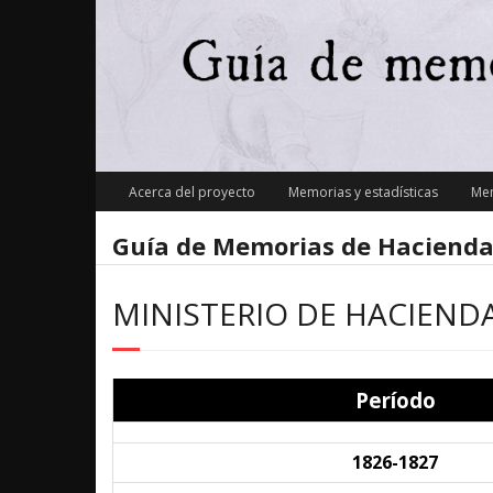
Skip
to
content
Acerca del proyecto
Memorias y estadísticas
Mem
Guía de Memorias de Hacienda
MINISTERIO DE HACIEND
Período
1826-1827