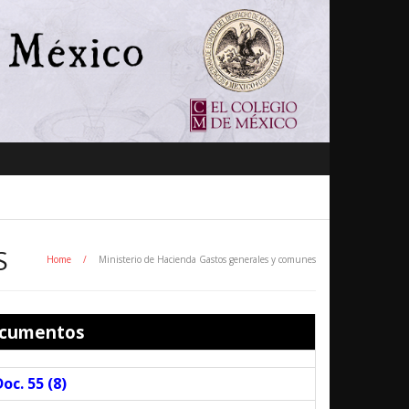
S
Home
/
Ministerio de Hacienda Gastos generales y comunes
cumentos
oc. 55 (
8
)