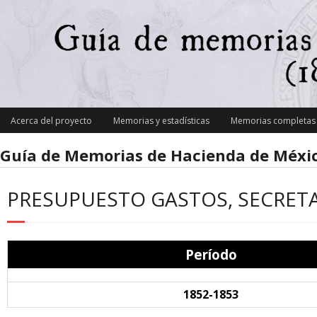
Skip
to
content
Acerca del proyecto
Memorias y estadísticas
Memorias completas y
Guía de Memorias de Hacienda de Méxic
PRESUPUESTO GASTOS, SECRETA
Período
1852-1853