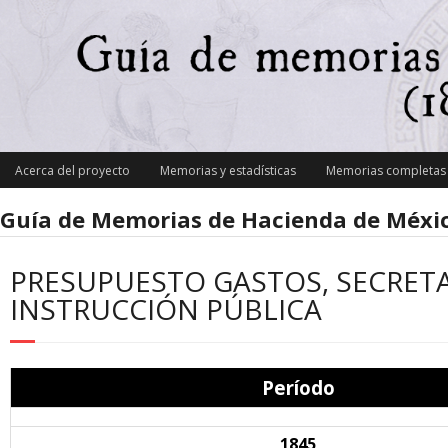
Skip
to
content
Acerca del proyecto
Memorias y estadísticas
Memorias completas y
Guía de Memorias de Hacienda de Méxic
PRESUPUESTO GASTOS, SECRETAR
INSTRUCCIÓN PÚBLICA
Período
1845