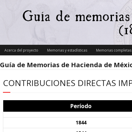
Skip
to
content
Acerca del proyecto
Memorias y estadísticas
Memorias completas y
Guía de Memorias de Hacienda de Méxic
CONTRIBUCIONES DIRECTAS IM
Período
1844