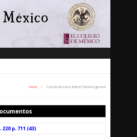
Home
/
Cuenta del erario federal Tesorería general
ocumentos
 220 p. 711 (
43
)