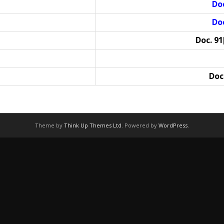
Doc
Doc
Doc. 91
Doc.
Theme by
Think Up Themes Ltd
. Powered by
WordPress
.