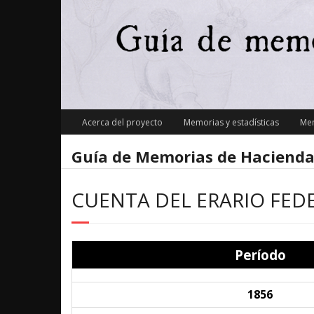
Skip
to
content
Acerca del proyecto
Memorias y estadísticas
Mem
Guía de Memorias de Hacienda
CUENTA DEL ERARIO FED
Período
1856