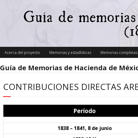
Skip
to
content
Acerca del proyecto
Memorias y estadísticas
Memorias completas y
Guía de Memorias de Hacienda de Méxic
CONTRIBUCIONES DIRECTAS AR
Período
1838 – 1841, 8 de junio