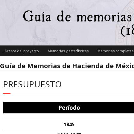
Skip
to
content
Acerca del proyecto
Memorias y estadísticas
Memorias completas y
Guía de Memorias de Hacienda de Méxic
PRESUPUESTO
Período
1845